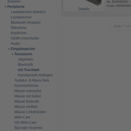
Scanner
Nr.: B180393E1
Code: PERI505H
Peripherie
Details
Lautsprecher drahtlos
Lautsprecher
Bluetooth Headset
Seite 1 von
Mikrofone
Kopfhörer
HDMI-Umschalter
Audio
Eingabegeräte
Tastaturen
allgemein
Bluetooth
mit Trackball
Handgelenk-Auflagen
Tastatur- & Maus-Sets
Nummerblöcke
Mäuse schnurlos
Mäuse mit Kabel
Mäuse blutooth
Mäuse vertikal
Mäuse Linkshänder
Web-Cam
HD Web-Cam
Barcode-Scanner