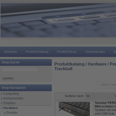
Startseite
Produkt-Katalog
Produkt News
Sonderposten
B
Shop-Suche
Produktkatalog
/
Hardware
/
Per
Trackball
Seite 1 von
Shop-Navigation
Computing
Sortiere nach
Komponenten
Tastatur PERI
Displays
Mini schwarz
Hardware
Tastatur mit in
Drucker
und USB-Hub