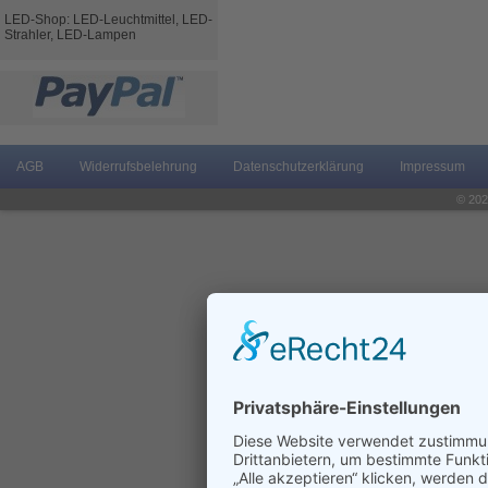
LED-Shop: LED-Leuchtmittel, LED-
Strahler, LED-Lampen
AGB
Widerrufsbelehrung
Datenschutzerklärung
Impressum
© 202