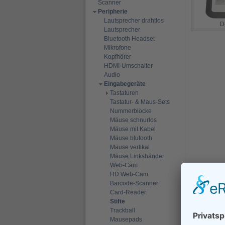
Scanner
Peripherie
Lautsprecher drahtlos
D
Lautsprecher
Bluetooth Headset
Mikrofone
Kopfhörer
HDMI-Umschalter
Audio
Eingabegeräte
Tastaturen
Tastatur- & Maus-Sets
Nummerblöcke
Mäuse schnurlos
Mäuse mit Kabel
Mäuse blutooth
Mäuse vertikal
Mäuse Linkshänder
Web-Cam
HD Web-Cam
Barcode-Scanner
Card-Reader
Stifte
Trackball
Mausepads