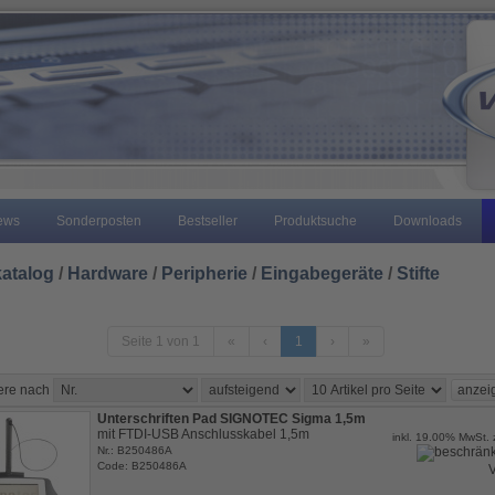
ews
Sonderposten
Bestseller
Produktsuche
Downloads
atalog
/
Hardware
/
Peripherie
/
Eingabegeräte
/
Stifte
Seite 1 von 1
«
‹
1
›
»
iere nach
Unterschriften Pad SIGNOTEC Sigma 1,5m
mit FTDI-USB Anschlusskabel 1,5m
inkl. 19.00% MwSt. 
Nr.: B250486A
Code: B250486A
V