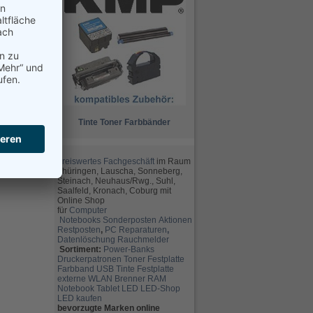
Tinte
Toner
Farbbänder
preiswertes Fachgeschäft
im Raum
Thüringen, Lauscha, Sonneberg,
Steinach, Neuhaus/Rwg., Suhl,
Saalfeld, Kronach, Coburg mit
Online Shop
für
Computer
Notebooks
Sonderposten
Aktionen
Restposten
,
PC Reparaturen
,
Datenlöschung
Rauchmelder
Sortiment:
Power-Banks
Druckerpatronen
Toner
Festplatte
Farbband
USB
Tinte
Festplatte
externe
WLAN
Brenner
RAM
Notebook
Tablet
LED
LED-Shop
LED kaufen
bevorzugte Marken online