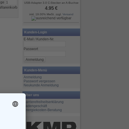
nge
USB-Adapter 3.0 C-Stecker an A-Buchse
4.95 €
inkl. 19.00% MwSt. zzgl.
Versand
Kunden-Login
E-Mail / Kunden-Nr.
Passwort
Kunden-Menü
Anmeldung
Passwort vergessen
Neukunde Anmeldung
Über uns
Barrierefreiheitserklärung
Ladengeschäft
Energiekosten-Beratung