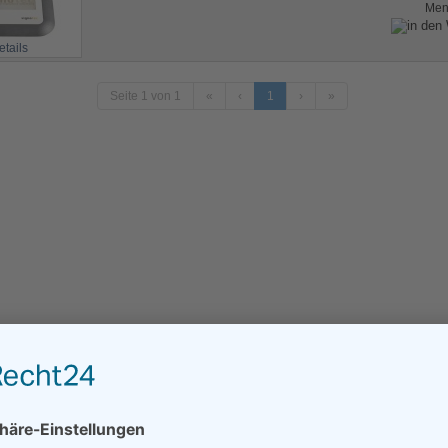
Me
etails
Seite 1 von 1
«
‹
1
›
»