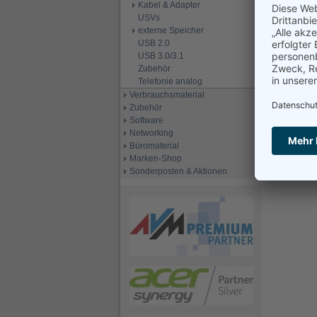
Kabel & Adapter
USVs
externe Speicher
USB 2.0
USB 3.0/3.1
Zubehör
Telefonie analog
Verbrauchsmaterial
Zubehör
Software
Networking
Büromaterial
Marken-Shop
Sonderposten & Aktionen