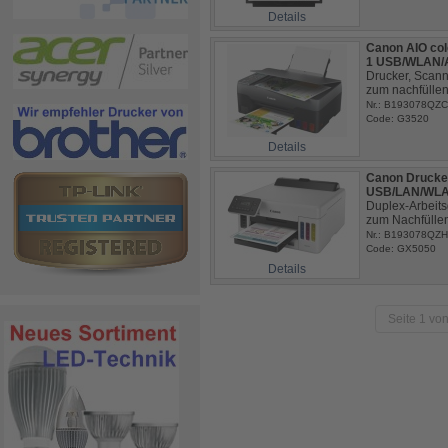
Details
Canon AIO col
1 USB/WLAN/A
Drucker, Scann
zum nachfülle
Nr.: B193078QZ
Code: G3520
Details
Canon Drucke
USB/LAN/WLA
Duplex-Arbeits
zum Nachfülle
Nr.: B193078QZ
Code: GX5050
Details
Seite 1 von