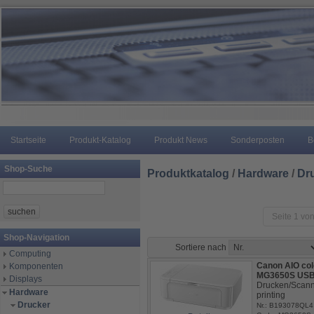
Startseite
Produkt-Katalog
Produkt News
Sonderposten
B
Shop-Suche
Produktkatalog
/
Hardware
/
Dr
Seite 1 von
Shop-Navigation
Sortiere nach
Computing
Canon AIO col
Komponenten
MG3650S USB
Displays
Drucken/Scann
Hardware
printing
Drucker
Nr.: B193078QL4