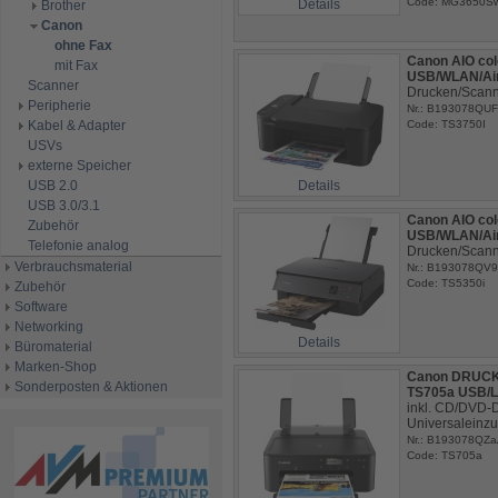
Code: MG3650S
Details
Brother
Canon
ohne Fax
Canon AIO col
mit Fax
USB/WLAN/Air
Scanner
Drucken/Scann
Peripherie
Nr.: B193078QUF
Kabel & Adapter
Code: TS3750I
USVs
externe Speicher
USB 2.0
Details
USB 3.0/3.1
Canon AIO col
Zubehör
USB/WLAN/Air
Telefonie analog
Drucken/Scann
Verbrauchsmaterial
Nr.: B193078QV9
Code: TS5350i
Zubehör
Software
Networking
Details
Büromaterial
Marken-Shop
Canon DRUCKE
Sonderposten & Aktionen
TS705a USB/
inkl. CD/DVD-D
Universaleinz
Nr.: B193078QZ
Code: TS705a