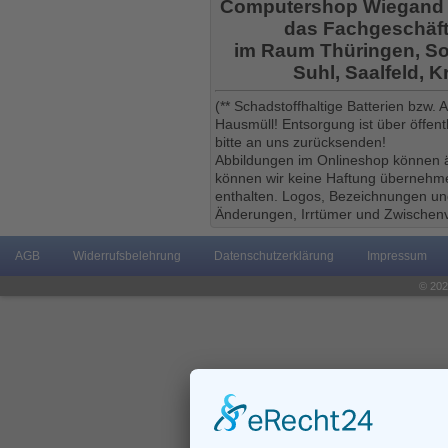
Computershop Wiegand
das Fachgeschäft
im Raum Thüringen, So
Suhl, Saalfeld, 
(** Schadstoffhaltige Batterien bzw.
Hausmüll! Entsorgung ist über öffe
bitte an uns zurücksenden!
Abbildungen im Onlineshop können ä
können wir keine Haftung übernehmen
enthalten. Logos, Bezeichnungen und
Änderungen, Irrtümer und Zwischenv
AGB
Widerrufsbelehrung
Datenschutzerklärung
Impressum
© 202