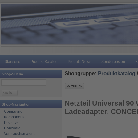
Startseite
Produkt-Katalog
Produkt News
Sonderposten
B
Shopgruppe:
Produktkatalog
Shop-Suche
Netzteil Universal 90 
Shop-Navigation
Ladeadapter, CONC
Computing
Komponenten
Displays
Hardware
Verbrauchsmaterial