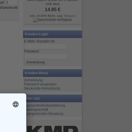
nge
USB Weiß
14.95 €
inkl. 19.00% MwSt. zzgl.
Versand
Kunden-Login
E-Mail / Kunden-Nr.
Passwort
Kunden-Menü
Anmeldung
Passwort vergessen
Neukunde Anmeldung
Über uns
Barrierefreiheitserklärung
Ladengeschäft
Energiekosten-Beratung