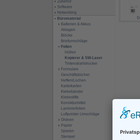
Zubehör
Software
Networking
D
Büromaterial
Batterien & Akkus
Ablagen
Blöcke
Briefumschläge
Folien
Hüllen
Kopierer & SW-Laser
Tintenstrahldrucker
Formulare
Geschäftsbücher
Heften/Lochen
Karteikarten
Klebebänder
Klebestifte
Korrekturmittel
Laminierfolien
Luftpolster-Umschläge
Ordnen
Papier
Spielen
Stempel