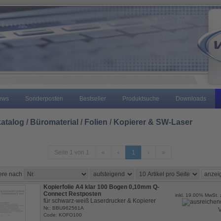
ews
Sonderposten
Bestseller
Produktsuche
Downloads
atalog
/
Büromaterial
/
Folien
/
Kopierer & SW-Laser
Seite 1 von 1
«
‹
1
›
»
iere nach
Kopierfolie A4 klar 100 Bogen 0,10mm Q-
Connect Restposten
inkl. 19.00% MwSt. 
für schwarz-weiß Laserdrucker & Kopierer
Nr.: BBU962561A
V
Code: KOFO100