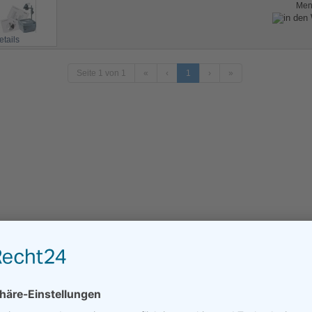
Me
etails
Seite 1 von 1
«
‹
1
›
»