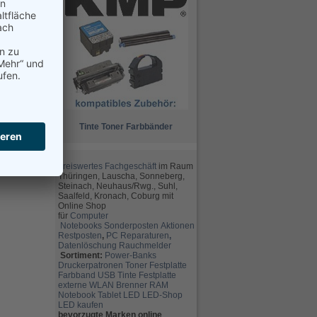
Tinte
Toner
Farbbänder
preiswertes Fachgeschäft
im Raum
Thüringen, Lauscha, Sonneberg,
Steinach, Neuhaus/Rwg., Suhl,
Saalfeld, Kronach, Coburg mit
Online Shop
für
Computer
Notebooks
Sonderposten
Aktionen
Restposten
,
PC Reparaturen
,
Datenlöschung
Rauchmelder
Sortiment:
Power-Banks
Druckerpatronen
Toner
Festplatte
Farbband
USB
Tinte
Festplatte
externe
WLAN
Brenner
RAM
Notebook
Tablet
LED
LED-Shop
LED kaufen
bevorzugte Marken online