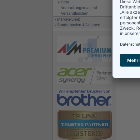
Stifte
Verpackungsmaterial
Versandtaschen
Marken-Shop
Sonderposten & Aktionen